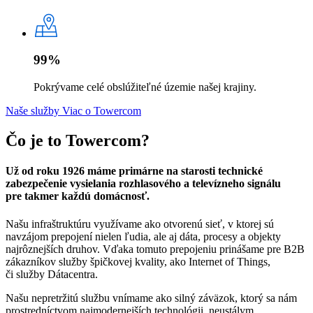
99%
Pokrývame celé obslúžiteľné územie našej krajiny.
Naše služby
Viac o Towercom
Čo je to Towercom?
Už od roku 1926 máme primárne na starosti technické
zabezpečenie vysielania rozhlasového a televízneho signálu
pre takmer každú domácnosť.
Našu infraštruktúru využívame ako otvorenú sieť, v ktorej sú
navzájom prepojení nielen ľudia, ale aj dáta, procesy a objekty
najrôznejších druhov. Vďaka tomuto prepojeniu prinášame pre B2B
zákazníkov služby špičkovej kvality, ako Internet of Things,
či služby Dátacentra.
Našu nepretržitú službu vnímame ako silný záväzok, ktorý sa nám
prostredníctvom najmodernejších technológii, neustálym