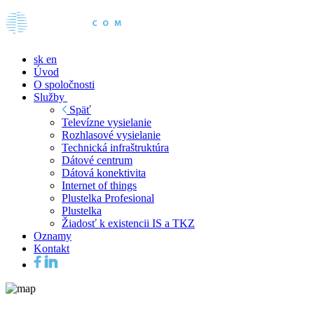
sk
en
Úvod
O spoločnosti
Služby
Späť
Televízne vysielanie
Rozhlasové vysielanie
Technická infraštruktúra
Dátové centrum
Dátová konektivita
Internet of things
Plustelka Profesional
Plustelka
Žiadosť k existencii IS a TKZ
Oznamy
Kontakt